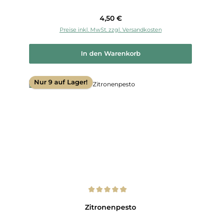
Regulärer Preis:
4,50 €
Preise inkl. MwSt. zzgl. Versandkosten
In den Warenkorb
Nur 9 auf Lager!
Durchschnittliche Bewertung von 5 von 5 Sternen
Zitronenpesto