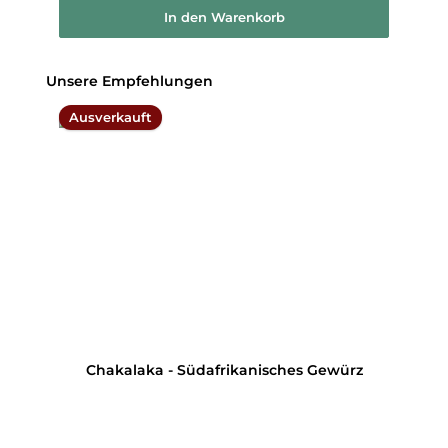
In den Warenkorb
Produktgalerie überspringen
Unsere Empfehlungen
Ausverkauft
Chakalaka - Südafrikanisches Gewürz