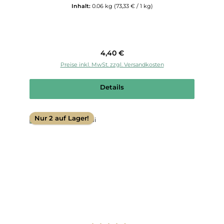
Inhalt:
0.06 kg
(73,33 € / 1 kg)
Regulärer Preis:
4,40 €
Preise inkl. MwSt. zzgl. Versandkosten
Details
Nur 2 auf Lager!