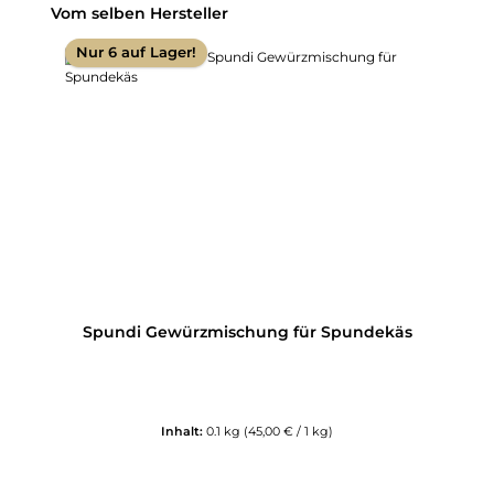
Produktgalerie überspringen
Vom selben Hersteller
Nur 6 auf Lager!
Spundi Gewürzmischung für Spundekäs
Inhalt:
0.1 kg
(45,00 € / 1 kg)