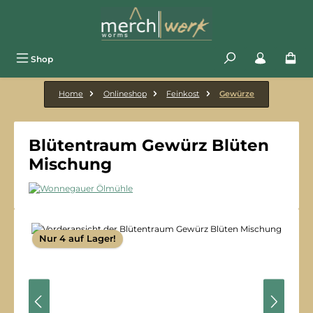
Zum Hauptinhalt springen
Shop
Home
Onlineshop
Feinkost
Gewürze
Blütentraum Gewürz Blüten
Mischung
Bildergalerie überspringen
Nur 4 auf Lager!