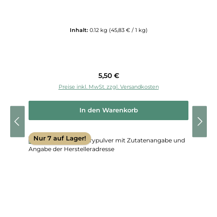
Inhalt:
0.12 kg
(45,83 € / 1 kg)
Regulärer Preis:
5,50 €
Preise inkl. MwSt. zzgl. Versandkosten
In den Warenkorb
Nur 7 auf Lager!