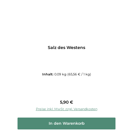
Salz des Westens
Inhalt:
0.09 kg
(65,56 € / 1 kg)
Regulärer Preis:
5,90 €
Preise inkl. MwSt. zzgl. Versandkosten
In den Warenkorb