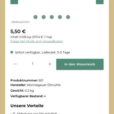
Abbildung ähnlich
5,50 €
Inhalt:
0.035 kg
(157,14 € / 1 kg)
Preise inkl. MwSt. zzgl. Versandkosten
Sofort verfügbar, Lieferzeit: 3-5 Tage
Produkt Anzahl: Gib den gewünschten Wert ein oder benutze die Schaltflächen
In den Warenkorb
Produktnummer:
651
Hersteller:
Wonnegauer Ölmühle
Gewicht:
0,2 kg
Verfügbarer Bestand:
4
Unsere Vorteile
Abholung vor Ort möglich