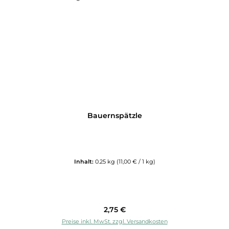
Bauernspätzle
Inhalt:
0.25 kg
(11,00 € / 1 kg)
Regulärer Preis:
2,75 €
Preise inkl. MwSt. zzgl. Versandkosten