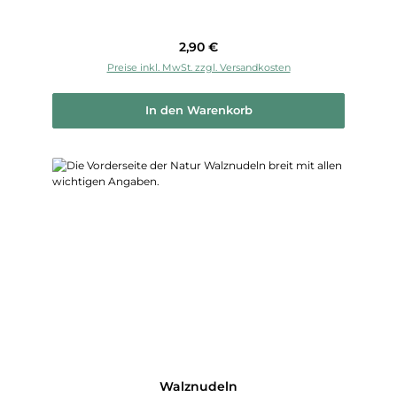
Regulärer Preis:
2,90 €
Preise inkl. MwSt. zzgl. Versandkosten
In den Warenkorb
Walznudeln