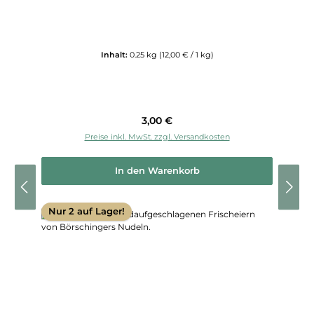
Inhalt:
0.25 kg
(12,00 € / 1 kg)
Regulärer Preis:
3,00 €
Preise inkl. MwSt. zzgl. Versandkosten
In den Warenkorb
Nur 2 auf Lager!