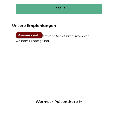
Details
Produktgalerie überspringen
Unsere Empfehlungen
Ausverkauft
Wormser Präsentkorb M