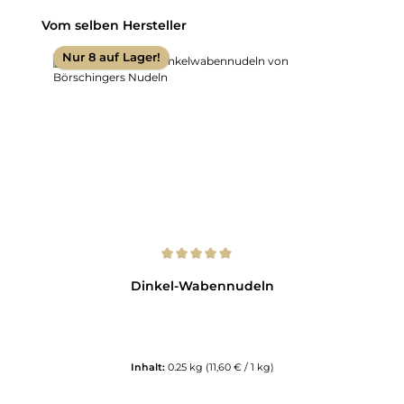
Produktgalerie überspringen
Vom selben Hersteller
Nur 8 auf Lager!
Durchschnittliche Bewertung von 5 von 5 Sternen
Dinkel-Wabennudeln
Inhalt:
0.25 kg
(11,60 € / 1 kg)