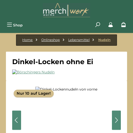
Zum Hauptinhalt springen
Shop
Home
Onlineshop
Lebensmittel
Nudeln
Dinkel-Locken ohne Ei
Bildergalerie überspringen
Nur 10 auf Lager!