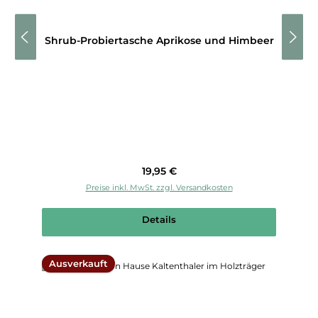
Shrub-Probiertasche Aprikose und Himbeer
Regulärer Preis:
19,95 €
Preise inkl. MwSt. zzgl. Versandkosten
Details
Ausverkauft