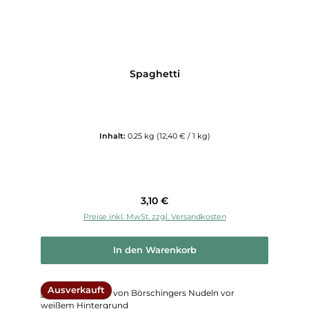
Spaghetti
Inhalt:
0.25 kg
(12,40 € / 1 kg)
Regulärer Preis:
3,10 €
Preise inkl. MwSt. zzgl. Versandkosten
In den Warenkorb
Ausverkauft