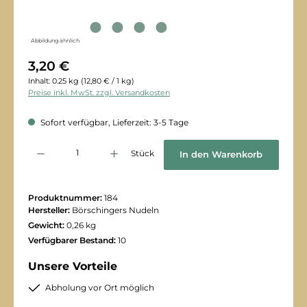
Abbildung ähnlich
3,20 €
Inhalt:
0.25 kg
(12,80 € / 1 kg)
Preise inkl. MwSt. zzgl. Versandkosten
Sofort verfügbar, Lieferzeit: 3-5 Tage
Produkt Anzahl: Gib den gewünschten Wert ein oder benutze die Schaltflächen
Stück
In den Warenkorb
Produktnummer:
184
Hersteller:
Börschingers Nudeln
Gewicht:
0,26 kg
Verfügbarer Bestand:
10
Unsere Vorteile
Abholung vor Ort möglich