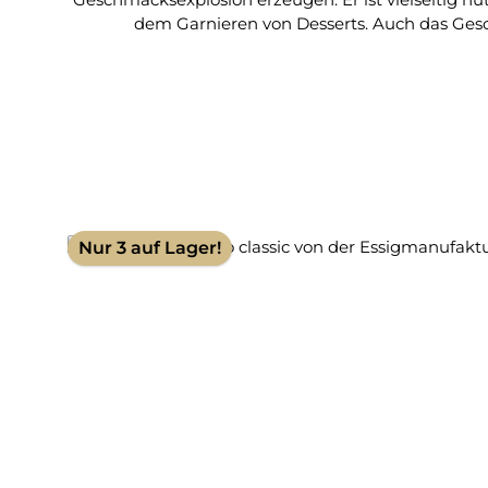
dem Garnieren von Desserts. Auch das Geschm
Essigzubereitung: Aprikosenmark (44%), weißer 
Ascorbinsäure. 3% Säure; Histamiengehalt <0,25mg/L Der Shrub 
Nur 3 auf Lager!