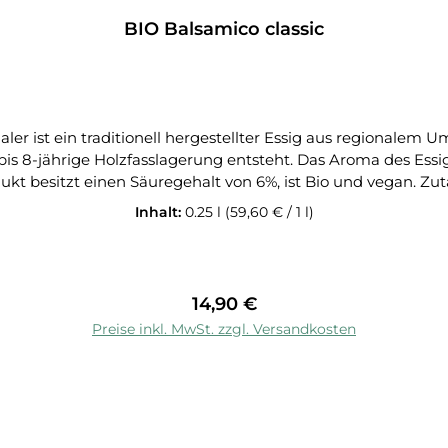
BIO Balsamico classic
r ist ein traditionell hergestellter Essig aus regionalem Umf
bis 8-jährige Holzfasslagerung entsteht. Das Aroma des Essi
alt von 6%, ist Bio und vegan. Zutaten: Einreduzierter Traubensaft und Weinessig aus
t in Eichen-, Buchen- und Maulbeerbaum-Holzfässer, wodurch d
Inhalt:
0.25 l
(59,60 € / 1 l)
el *Deutsches Erzeugnis Tipp: Ganz klassisch zubereiten, hochwertiger Balsamico-
 aus dem Hause Kaltenthaler mit Tomaten, Mozzarella und Ba
Regulärer Preis:
14,90 €
In den Warenkorb
Preise inkl. MwSt. zzgl. Versandkosten