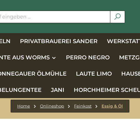
ELN
PRIVATBRAUEREI SANDER
WERKSTATT
NTE AUS WORMS
PERRO NEGRO
METZG
NNEGAUER ÖLMÜHLE
LAUTE LIMO
HAUS
BELUNGENTEE
JANI
HORCHHEIMER SCHE
Home
Onlineshop
Feinkost
Essig & Öl