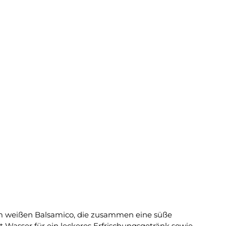
nem weißen Balsamico, die zusammen eine süße
 Wasser für ein leckeres Erfrischungsgetränk sowie