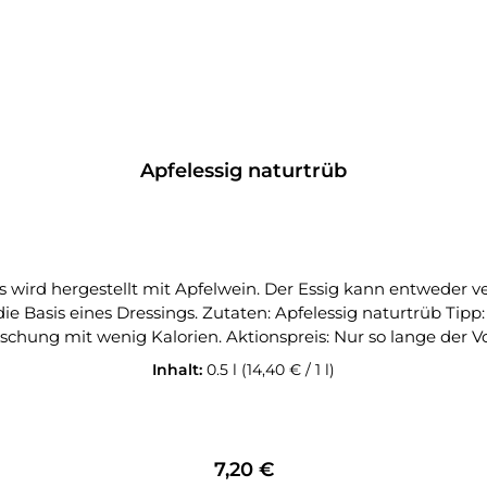
Apfelessig naturtrüb
s wird hergestellt mit Apfelwein. Der Essig kann entweder
ipp: Einfach mal verdünnt mit Wasser mischen für eine
ischung mit wenig Kalorien. Aktionspreis: Nur so lange der Vo
Inhalt:
0.5 l
(14,40 € / 1 l)
Regulärer Preis:
7,20 €
In den Warenkorb