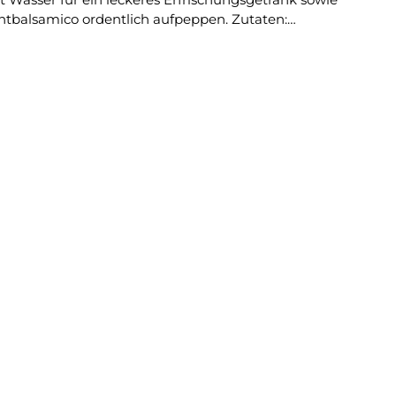
amico ordentlich aufpeppen. Zutaten:
ohrohrzucker, Apfelessig, Antioxidationsmittel:
eutsches Erzeugnis Vor dem
t sehr gut über Desserts oder Salaten, um das Geschmacksprofil zu vertiefen.