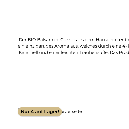
Durchschnittliche Bewertung von 5 von 5 Sternen
Der BIO Balsamico Classic aus dem Hause Kaltenthale
ein einzigartiges Aroma aus, welches durch eine 4- 
Karamell und einer leichten Traubensüße. Das Produkt besitzt einen Säuregeh
kontrolliert biologischem Anbau. Langjährig gereif
Farbstoffe Ohne Konservierungsstoffe Ohne Aromastoffe Ohne Verdickungsmitt
Classic
Nur 4 auf Lager!