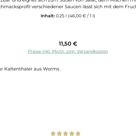
acksprofil verschiedener Saucen lässt sich mit dem Fruchtbals
Balsamico (eingedickter Traubenmost und Weinessig 25%), R
Inhalt:
0.25 l
(46,00 € / 1 l)
ist vielseitig anwendbar und nur von ihrer Kreativität eingeschränkt. D
Öffnen schütteln Nach dem Öffnen gekühlt aufbewahren Tipp: Funktionier
Regulärer Preis:
11,50 €
In den Warenkorb
Preise inkl. MwSt. zzgl. Versandkosten