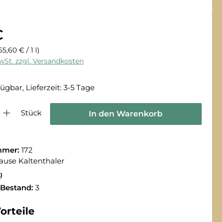
€
55,60 € / 1 l)
MwSt. zzgl. Versandkosten
ügbar, Lieferzeit: 3-5 Tage
 Gib den gewünschten Wert ein oder benutze die Schaltflächen um die Anza
Stück
In den Warenkorb
mmer:
172
ause Kaltenthaler
g
 Bestand:
3
orteile