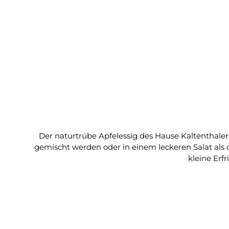
Der naturtrübe Apfelessig des Hause Kaltenthaler
gemischt werden oder in einem leckeren Salat als die Basis eines Dressings. Zutaten: Apfelessig naturtrüb T
kleine Erfr