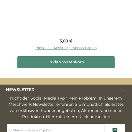
Regulärer Preis:
3,00 €
Preise inkl. MwSt. zzgl. Versandkosten
In den Warenkorb
NEWSLETTER
Nicht der Social Media Typ? Kein Problem. In unserem
Merchwerk Newsletter erfahren Sie monatlich als erstes
von exklusiven Kundenangeboten, Aktionen und neuen
Produkten. Hier mit einem Klick anmelden
E-
Mail-