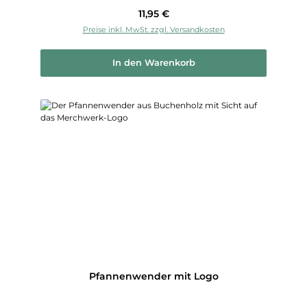
Regulärer Preis:
11,95 €
Preise inkl. MwSt. zzgl. Versandkosten
In den Warenkorb
Pfannenwender mit Logo