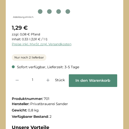
Abbildung ähnlich
1,29 €
zzgl. 0,08 € Pfand
Inhalt:
0.33 l
(3,91 € / 1 l)
Preise inkl. MwSt. zzgl. Versandkosten
Nur noch 2 lieferbar
Sofort verfügbar, Lieferzeit: 3-5 Tage
Produkt Anzahl: Gib den gewünschten Wert ein oder benutze die Schaltflächen
Stück
In den Warenkorb
Produktnummer:
701
Hersteller:
Privatbrauerei Sander
Gewicht:
0,8 kg
Verfügbarer Bestand:
2
Unsere Vorteile