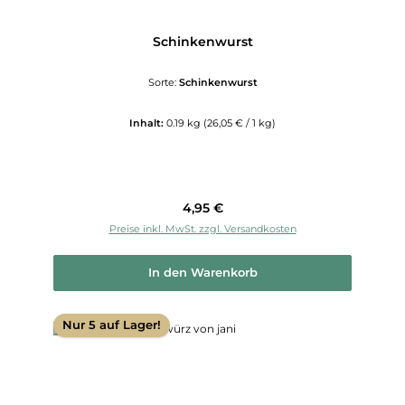
Schinkenwurst
Sorte:
Schinkenwurst
Inhalt:
0.19 kg
(26,05 € / 1 kg)
Regulärer Preis:
4,95 €
Preise inkl. MwSt. zzgl. Versandkosten
In den Warenkorb
Nur 5 auf Lager!