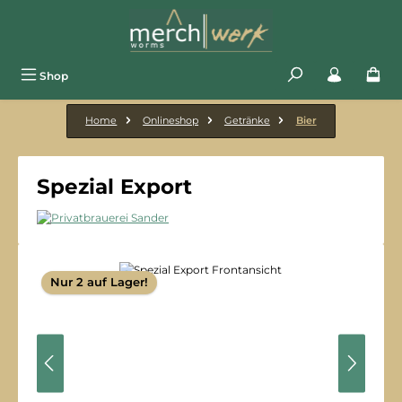
Zum Hauptinhalt springen
Shop
Home
Onlineshop
Getränke
Bier
Spezial Export
Bildergalerie überspringen
Nur 2 auf Lager!