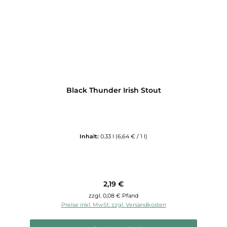
Black Thunder Irish Stout
Inhalt:
0.33 l
(6,64 € / 1 l)
Regulärer Preis:
2,19 €
zzgl. 0,08 € Pfand
Preise inkl. MwSt. zzgl. Versandkosten