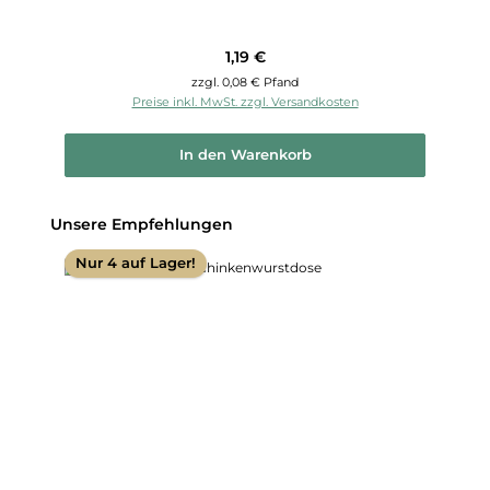
Regulärer Preis:
1,19 €
zzgl. 0,08 € Pfand
Preise inkl. MwSt. zzgl. Versandkosten
In den Warenkorb
Produktgalerie überspringen
Unsere Empfehlungen
Nur 4 auf Lager!