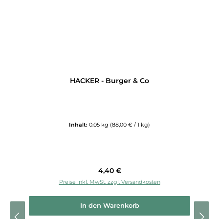
HACKER - Burger & Co
Inhalt:
0.05 kg
(88,00 € / 1 kg)
Regulärer Preis:
4,40 €
Preise inkl. MwSt. zzgl. Versandkosten
In den Warenkorb