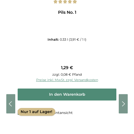
Durchschnittliche Bewertung von 5 von 5 Sternen
Pils No. 1
Inhalt:
0.33 l
(3,91 € / 1 l)
Regulärer Preis:
1,29 €
zzgl. 0,08 € Pfand
Preise inkl. MwSt. zzgl. Versandkosten
In den Warenkorb
Nur 1 auf Lager!