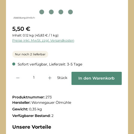
Abbildung ähnlich
5,50 €
Inhalt:
0.12 kg
(45,83 € / 1 kg)
Preise inkl. MwSt. zzgl. Versandkosten
Nur noch 2 lieferbar
Sofort verfügbar, Lieferzeit: 3-5 Tage
Produkt Anzahl: Gib den gewünschten Wert ein oder benutze die Schaltflächen
Stück
In den Warenkorb
Produktnummer:
273
Hersteller:
Wonnegauer Ölmühle
Gewicht:
0,35 kg
Verfügbarer Bestand:
2
Unsere Vorteile