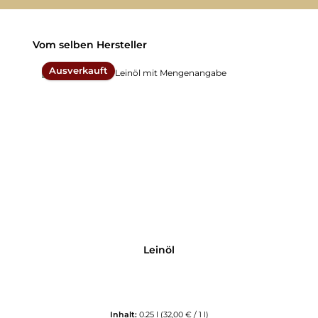
Produktgalerie überspringen
Vom selben Hersteller
Ausverkauft
Leinöl
Inhalt:
0.25 l
(32,00 € / 1 l)