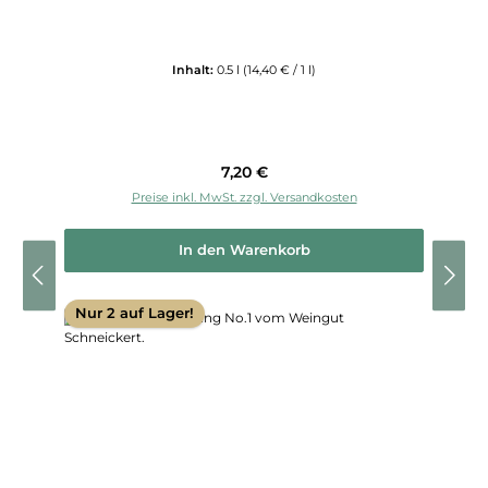
Inhalt:
0.5 l
(14,40 € / 1 l)
Regulärer Preis:
7,20 €
Preise inkl. MwSt. zzgl. Versandkosten
In den Warenkorb
Nur 2 auf Lager!