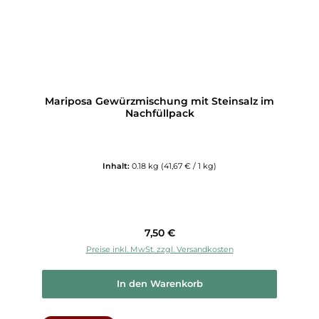
Mariposa Gewürzmischung mit Steinsalz im
Nachfüllpack
Inhalt:
0.18 kg
(41,67 € / 1 kg)
Regulärer Preis:
7,50 €
Preise inkl. MwSt. zzgl. Versandkosten
In den Warenkorb