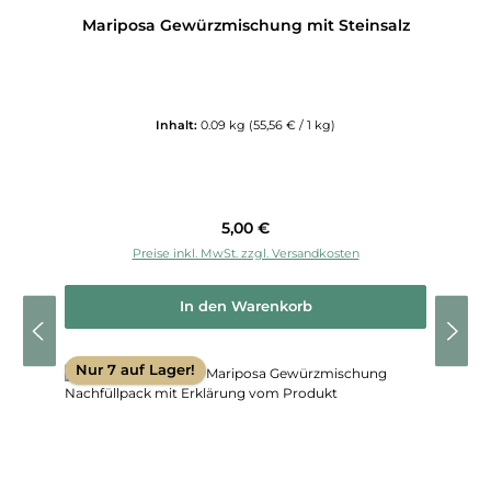
Mariposa Gewürzmischung mit Steinsalz
Inhalt:
0.09 kg
(55,56 € / 1 kg)
Regulärer Preis:
5,00 €
Preise inkl. MwSt. zzgl. Versandkosten
In den Warenkorb
Nur 7 auf Lager!