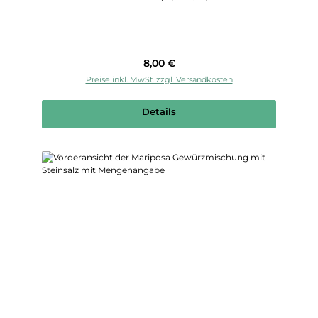
Regulärer Preis:
8,00 €
Preise inkl. MwSt. zzgl. Versandkosten
Details