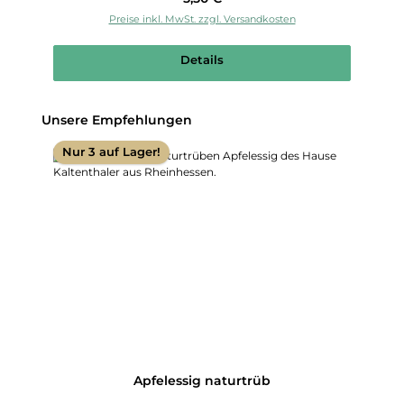
Preise inkl. MwSt. zzgl. Versandkosten
Details
Produktgalerie überspringen
Unsere Empfehlungen
Nur 3 auf Lager!
Apfelessig naturtrüb