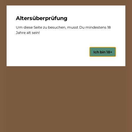
Altersüberprüfung
Um diese Seite zu besuchen, musst Du mindestens 18
Jahre alt sein!
Ich bin 18+