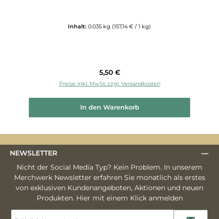
Inhalt:
0.035 kg
(157,14 € / 1 kg)
Regulärer Preis:
5,50 €
Preise inkl. MwSt. zzgl. Versandkosten
In den Warenkorb
NEWSLETTER
Nicht der Social Media Typ? Kein Problem. In unserem
Merchwerk Newsletter erfahren Sie monatlich als erstes
von exklusiven Kundenangeboten, Aktionen und neuen
Produkten. Hier mit einem Klick anmelden
E-