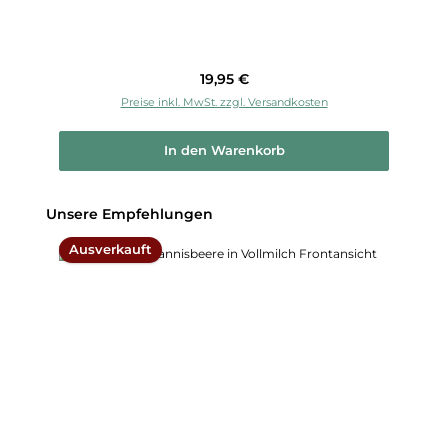
Regulärer Preis:
19,95 €
Preise inkl. MwSt. zzgl. Versandkosten
In den Warenkorb
Produktgalerie überspringen
Unsere Empfehlungen
Ausverkauft