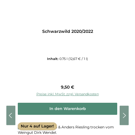
Schwarzwild 2020/2022
Inhalt:
0.75 l
(12,67 € / 1 l)
Regulärer Preis:
9,50 €
Preise inkl. MwSt. zzgl. Versandkosten
In den Warenkorb
Nur 4 auf Lager!