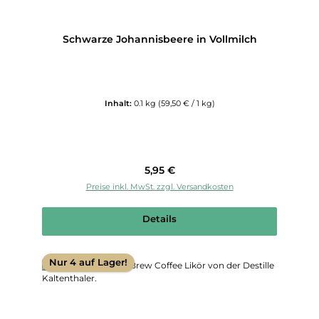
Schwarze Johannisbeere in Vollmilch
Inhalt:
0.1 kg
(59,50 € / 1 kg)
Regulärer Preis:
5,95 €
Preise inkl. MwSt. zzgl. Versandkosten
Details
Nur 4 auf Lager!