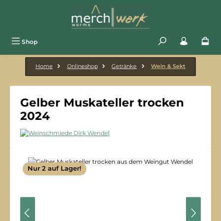
Zum Hauptinhalt springen
Shop
Home
Onlineshop
Getränke
Wein & Sekt
Gelber Muskateller trocken
2024
Bildergalerie überspringen
Nur 2 auf Lager!