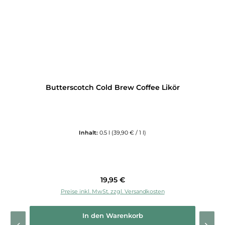
Butterscotch Cold Brew Coffee Likör
Inhalt:
0.5 l
(39,90 € / 1 l)
Regulärer Preis:
19,95 €
Preise inkl. MwSt. zzgl. Versandkosten
In den Warenkorb