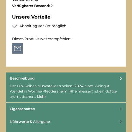
Verfügbarer Bestand:
2
Unsere Vorteile
Abholung vor Ort möglich
Dieses Produkt weiterempfehlen:
Beschreibung
Der Bio-Gelber-Muskateller trocken (2024) vom Weingut
Wendel in Worms-Pfeddersheim (Rheinhessen) ist ein duftig-
aromatischer…
Mehr
Eigenschaften
Nährwerte & Allergene