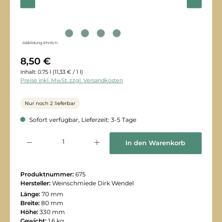
Abbildung ähnlich
8,50 €
Inhalt:
0.75 l
(11,33 € / 1 l)
Preise inkl. MwSt. zzgl. Versandkosten
Nur noch 2 lieferbar
Sofort verfügbar, Lieferzeit: 3-5 Tage
Produkt Anzahl: Gib den gewünschten Wert ein oder benutze die Schaltflächen
In den Warenkorb
Produktnummer:
675
Hersteller:
Weinschmiede Dirk Wendel
Länge:
70 mm
Breite:
80 mm
Höhe:
330 mm
Gewicht:
1,6 kg