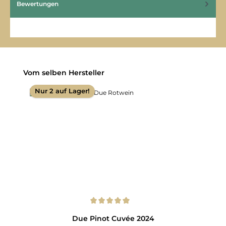
Bewertungen
Produktgalerie überspringen
Vom selben Hersteller
Nur 2 auf Lager!
Durchschnittliche Bewertung von 5 von 5 Sternen
Due Pinot Cuvée 2024