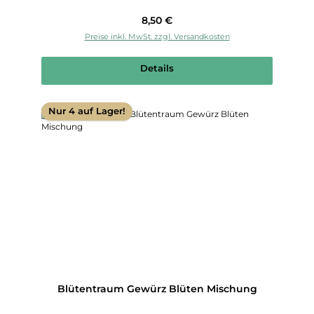
Regulärer Preis:
8,50 €
Preise inkl. MwSt. zzgl. Versandkosten
Details
Nur 4 auf Lager!
Blütentraum Gewürz Blüten Mischung