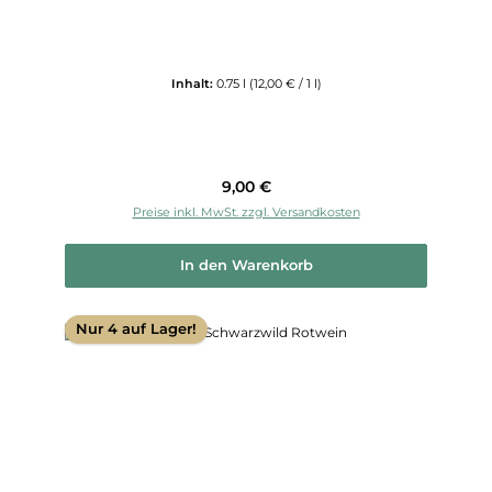
Inhalt:
0.75 l
(12,00 € / 1 l)
Regulärer Preis:
9,00 €
Preise inkl. MwSt. zzgl. Versandkosten
In den Warenkorb
Nur 4 auf Lager!