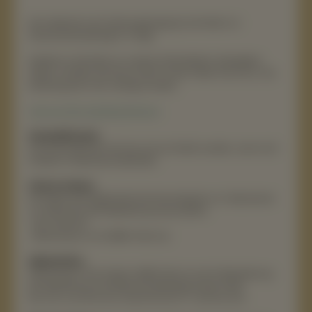
Die Lieferzeit nach Zahlungseingang innerhalb von
Deutschland beträgt 3-5 Tage.
Sobald wir die Ware an unseren Dienstleister übergeben
haben, erhalten Sie eine E-Mail mit der Paket-Nummer. Die
Sendung kann hier verfolgt werden:
Link: zur DHL-Sendeverfolgung
Versandhinweis:
Die Versandkosten können erst ermittelt werden, wenn sich
Artikel im Warenkorb befinden.
Click & Collect:
Sie haben die Möglichkeit die Versandoption im Warenkorb
vor Abschluss der Bestellung auszuwählen:
-DHL Versand
-Abholung vor Ort (BBW-Worms)
Abholzeiten:
Abholung im Servicebüro BBW Worms (nach Bearbeitung
der Bestellung, es erfolgt eine Bestätigung per Mail)
Mo.-Do. von 10-12 Uhr und 13-15 Uhr Fr. von 8-12 Uhr