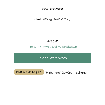
Sorte:
Bratwurst
Inhalt:
0.19 kg
(26,05 € / 1 kg)
Regulärer Preis:
4,95 €
Preise inkl. MwSt. zzgl. Versandkosten
In den Warenkorb
Nur 3 auf Lager!