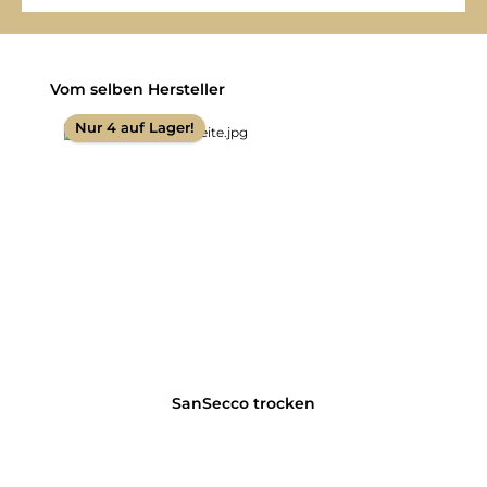
Produktgalerie überspringen
Vom selben Hersteller
Nur 4 auf Lager!
SanSecco trocken