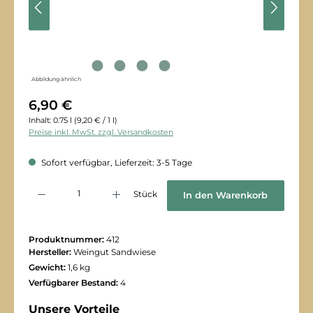
Abbildung ähnlich
6,90 €
Inhalt:
0.75 l
(9,20 € / 1 l)
Preise inkl. MwSt. zzgl. Versandkosten
Sofort verfügbar, Lieferzeit: 3-5 Tage
Produkt Anzahl: Gib den gewünschten Wert ein oder benutze die Schaltflächen
Stück
In den Warenkorb
Produktnummer:
412
Hersteller:
Weingut Sandwiese
Gewicht:
1,6 kg
Verfügbarer Bestand:
4
Unsere Vorteile