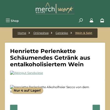
Zum Hauptinhalt springen
Shop
Home
Onlineshop
Getränke
Wein & Sekt
Henriette Perlenkette
Schäumendes Getränk aus
entalkoholisiertem Wein
Bildergalerie überspringen
Nur 4 auf Lager!