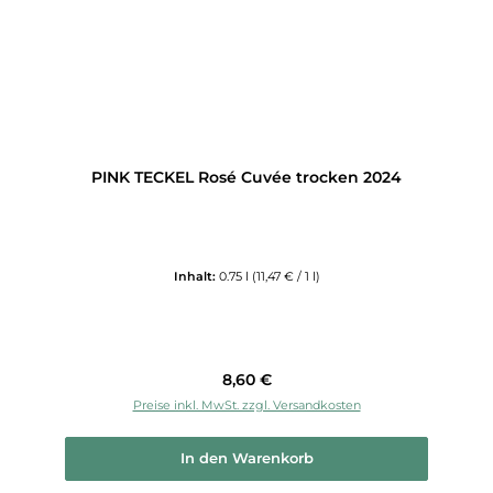
PINK TECKEL Rosé Cuvée trocken 2024
Inhalt:
0.75 l
(11,47 € / 1 l)
Regulärer Preis:
8,60 €
Preise inkl. MwSt. zzgl. Versandkosten
In den Warenkorb