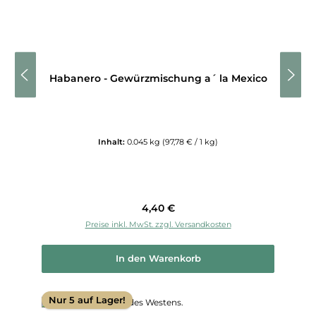
Habanero - Gewürzmischung a´ la Mexico
Inhalt:
0.045 kg
(97,78 € / 1 kg)
Regulärer Preis:
4,40 €
Preise inkl. MwSt. zzgl. Versandkosten
In den Warenkorb
Nur 5 auf Lager!