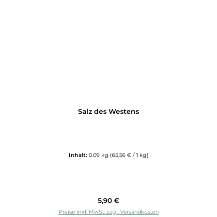
Salz des Westens
Inhalt:
0.09 kg
(65,56 € / 1 kg)
Regulärer Preis:
5,90 €
Preise inkl. MwSt. zzgl. Versandkosten