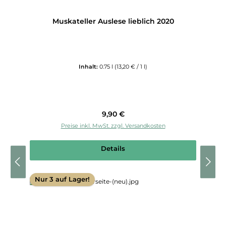
Muskateller Auslese lieblich 2020
Inhalt:
0.75 l
(13,20 € / 1 l)
Regulärer Preis:
9,90 €
Preise inkl. MwSt. zzgl. Versandkosten
Details
Nur 3 auf Lager!