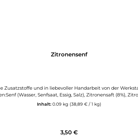
Zitronensenf
 und in liebevoller Handarbeit von der Werkstatt für Genuss hergestellt. Er e
:Senf (Wasser, Senfsaat, Essig, Salz), Zitronensaft (8%), Zitr
Inhalt:
0.09 kg
(38,89 € / 1 kg)
Regulärer Preis:
3,50 €
In den Warenkorb