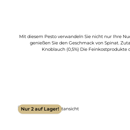
Mit diesem Pesto verwandeln Sie nicht nur Ihre N
genießen Sie den Geschmack von Spinat. Zutaten: Mandeln (66%) , Meersalz (16%), Spinat (10%), Pfeffer (3%), Petersilie (3%), Basilikum (1%), T
Knoblauch (0,5%) Die 
Nur 2 auf Lager!