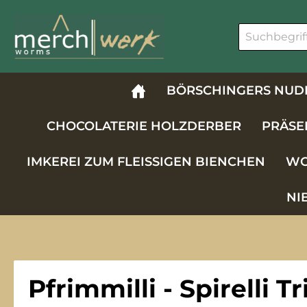
m Hauptinhalt springen
Zur Suche springen
Zur Hauptnavigation springen
BÖRSCHINGERS NUD
CHOCOLATERIE HOLZDERBER
PRÄSE
IMKEREI ZUM FLEISSIGEN BIENCHEN
WO
NI
Pfrimmilli - Spirelli T