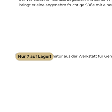
bringt er eine angenehm fruchtige Süße mit einem
Vanille (0,5 %), Dextrose. Genießer-Tipp: Id
Nur 7 auf Lager!