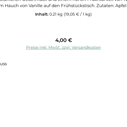
 Hauch von Vanille auf den Frühstückstisch. Zutaten: Apfel (
eal als Brotaufstrich, zum Verfeinern von Joghurt oder Müsli u
Inhalt:
0.21 kg
(19,05 € / 1 kg)
Regulärer Preis:
4,00 €
In den Warenkorb
Preise inkl. MwSt. zzgl. Versandkosten