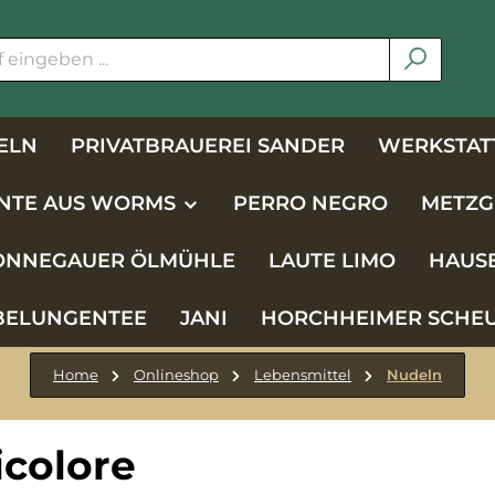
ELN
PRIVATBRAUEREI SANDER
WERKSTATT
NTE AUS WORMS
PERRO NEGRO
METZG
NNEGAUER ÖLMÜHLE
LAUTE LIMO
HAUS
BELUNGENTEE
JANI
HORCHHEIMER SCHE
Home
Onlineshop
Lebensmittel
Nudeln
ricolore