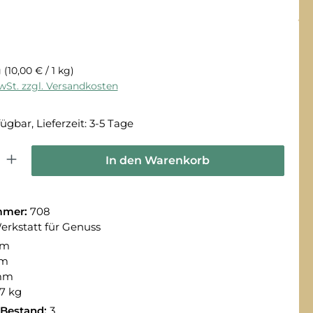
g
(10,00 € / 1 kg)
MwSt. zzgl. Versandkosten
ügbar, Lieferzeit: 3-5 Tage
 Gib den gewünschten Wert ein oder benutze die Schaltflächen um die Anza
In den Warenkorb
mmer:
708
erkstatt für Genuss
mm
mm
mm
7 kg
 Bestand:
3