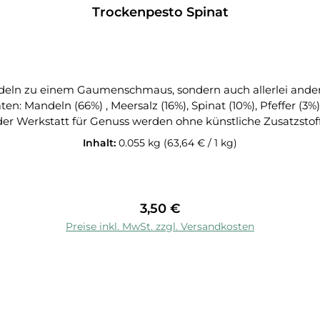
Trockenpesto Spinat
udeln zu einem Gaumenschmaus, sondern auch allerlei andere
hymian (0,5%),
Feinkostprodukte der Werkstatt für Genuss werden ohne künstliche Zusa
Inhalt:
0.055 kg
(63,64 € / 1 kg)
Regulärer Preis:
3,50 €
Preise inkl. MwSt. zzgl. Versandkosten