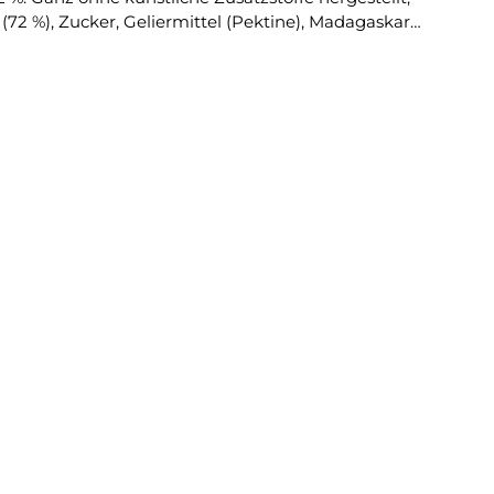
72 %), Zucker, Geliermittel (Pektine), Madagaskar
nd als edle fruchtige Note zu süßen Desserts.