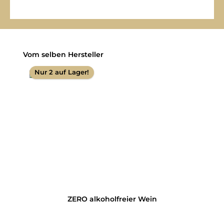
Produktgalerie überspringen
Vom selben Hersteller
Nur 2 auf Lager!
ZERO alkoholfreier Wein