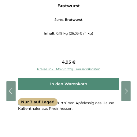
Bratwurst
Sorte:
Bratwurst
Inhalt:
0.19 kg
(26,05 € / 1 kg)
Regulärer Preis:
4,95 €
Preise inkl. MwSt. zzgl. Versandkosten
In den Warenkorb
Nur 3 auf Lager!