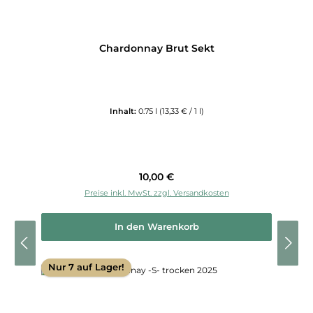
Chardonnay Brut Sekt
Inhalt:
0.75 l
(13,33 € / 1 l)
Regulärer Preis:
10,00 €
Preise inkl. MwSt. zzgl. Versandkosten
In den Warenkorb
Nur 7 auf Lager!