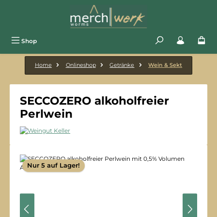
Zum Hauptinhalt springen
Shop
Home
Onlineshop
Getränke
Wein & Sekt
SECCOZERO alkoholfreier
Perlwein
Bildergalerie überspringen
Nur 5 auf Lager!