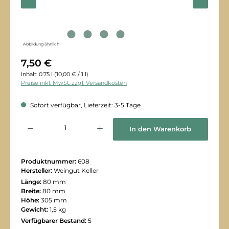
Abbildung ähnlich
7,50 €
Inhalt:
0.75 l
(10,00 € / 1 l)
Preise inkl. MwSt. zzgl. Versandkosten
Sofort verfügbar, Lieferzeit: 3-5 Tage
Produkt Anzahl: Gib den gewünschten Wert ein oder benutze die Schaltflächen
In den Warenkorb
Produktnummer:
608
Hersteller:
Weingut Keller
Länge:
80 mm
Breite:
80 mm
Höhe:
305 mm
Gewicht:
1,5 kg
Verfügbarer Bestand:
5