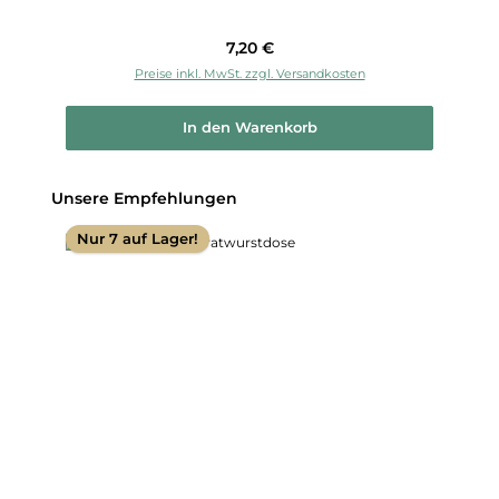
Regulärer Preis:
7,20 €
Preise inkl. MwSt. zzgl. Versandkosten
In den Warenkorb
Produktgalerie überspringen
Unsere Empfehlungen
Nur 7 auf Lager!