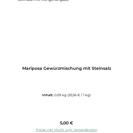
Mariposa Gewürzmischung mit Steinsalz
Inhalt:
0.09 kg
(55,56 € / 1 kg)
Regulärer Preis:
5,00 €
Preise inkl. MwSt. zzgl. Versandkosten