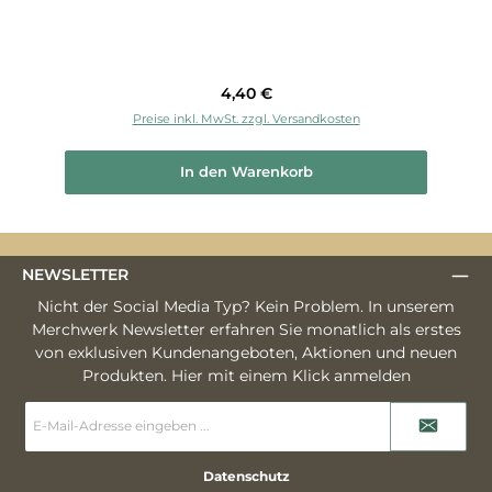
Regulärer Preis:
4,40 €
Preise inkl. MwSt. zzgl. Versandkosten
In den Warenkorb
NEWSLETTER
Nicht der Social Media Typ? Kein Problem. In unserem
Merchwerk Newsletter erfahren Sie monatlich als erstes
von exklusiven Kundenangeboten, Aktionen und neuen
Produkten. Hier mit einem Klick anmelden
E-
Mail-
Adresse
*
Datenschutz