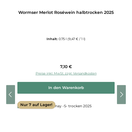
Wormser Merlot Roséwein halbtrocken 2025
Inhalt:
0.75 l
(9,47 € / 1 l)
Regulärer Preis:
7,10 €
Preise inkl. MwSt. zzgl. Versandkosten
In den Warenkorb
Nur 7 auf Lager!