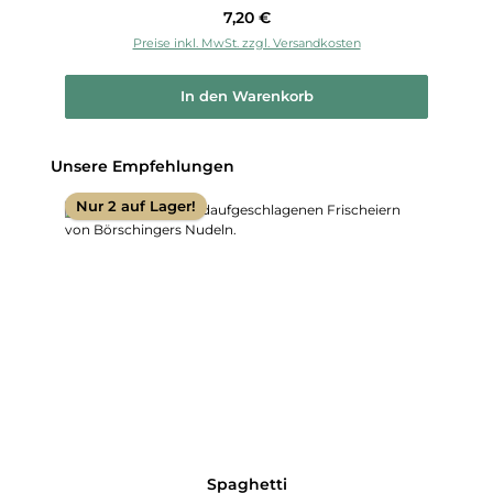
Regulärer Preis:
7,20 €
Preise inkl. MwSt. zzgl. Versandkosten
In den Warenkorb
Produktgalerie überspringen
Unsere Empfehlungen
Nur 2 auf Lager!
Spaghetti