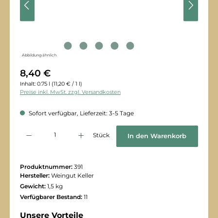
Abbildung ähnlich
8,40 €
Inhalt:
0.75 l
(11,20 € / 1 l)
Preise inkl. MwSt. zzgl. Versandkosten
Sofort verfügbar, Lieferzeit: 3-5 Tage
Produkt Anzahl: Gib den gewünschten Wert ein oder benutze die Schaltflächen
Stück
In den Warenkorb
Produktnummer:
391
Hersteller:
Weingut Keller
Gewicht:
1,5 kg
Verfügbarer Bestand:
11
Unsere Vorteile