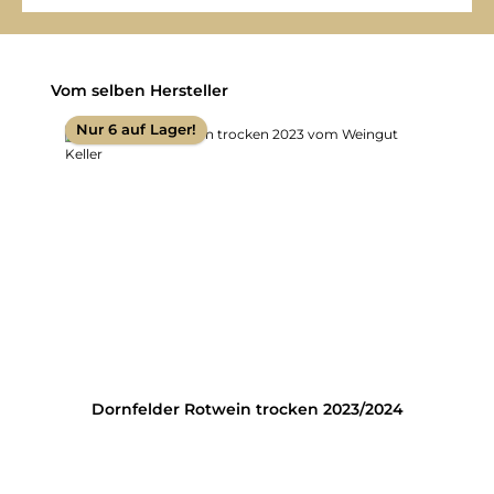
Produktgalerie überspringen
Vom selben Hersteller
Nur 6 auf Lager!
Dornfelder Rotwein trocken 2023/2024