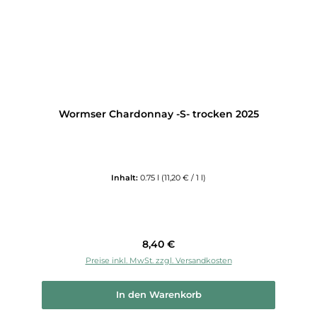
Wormser Chardonnay -S- trocken 2025
Inhalt:
0.75 l
(11,20 € / 1 l)
Regulärer Preis:
8,40 €
Preise inkl. MwSt. zzgl. Versandkosten
In den Warenkorb