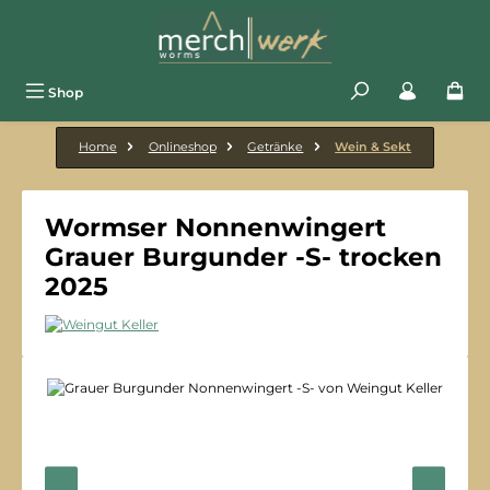
Zum Hauptinhalt springen
Shop
Home
Onlineshop
Getränke
Wein & Sekt
Wormser Nonnenwingert
Grauer Burgunder -S- trocken
2025
Bildergalerie überspringen