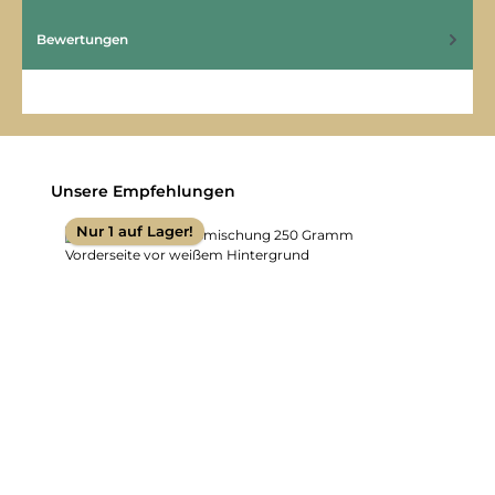
Bewertungen
Produktgalerie überspringen
Unsere Empfehlungen
Nur 1 auf Lager!