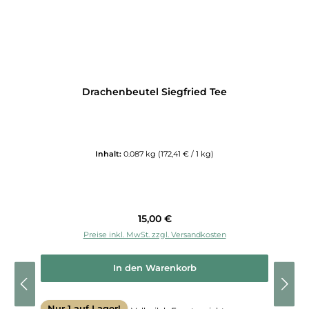
Drachenbeutel Siegfried Tee
Inhalt:
0.087 kg
(172,41 € / 1 kg)
Regulärer Preis:
15,00 €
Preise inkl. MwSt. zzgl. Versandkosten
In den Warenkorb
Nur 1 auf Lager!