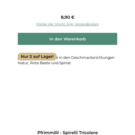
Regulärer Preis:
8,90 €
Preise inkl. MwSt. zzgl. Versandkosten
In den Warenkorb
Nur 3 auf Lager!
Pfrimmilli - Spirelli Tricolore