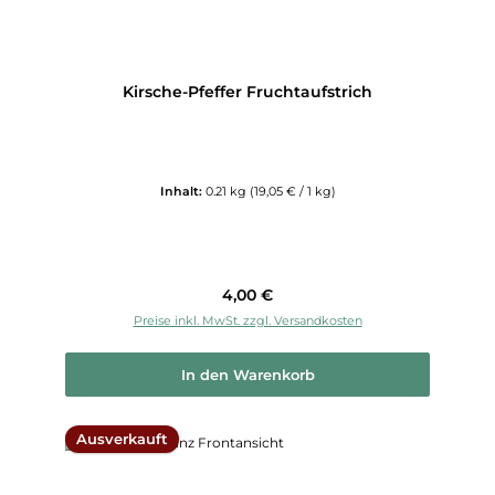
Kirsche-Pfeffer Fruchtaufstrich
Inhalt:
0.21 kg
(19,05 € / 1 kg)
Regulärer Preis:
4,00 €
Preise inkl. MwSt. zzgl. Versandkosten
In den Warenkorb
Ausverkauft