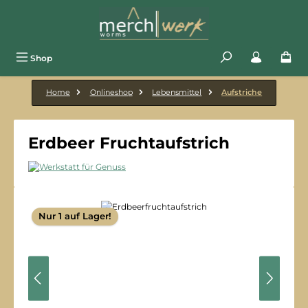
Zum Hauptinhalt springen
Shop
Home
Onlineshop
Lebensmittel
Aufstriche
Erdbeer Fruchtaufstrich
Bildergalerie überspringen
Nur 1 auf Lager!