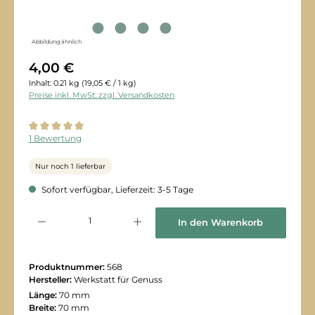
Abbildung ähnlich
4,00 €
Inhalt:
0.21 kg
(19,05 € / 1 kg)
Preise inkl. MwSt. zzgl. Versandkosten
Durchschnittliche Bewertung von 5 von 5 Sternen
1 Bewertung
Nur noch 1 lieferbar
Sofort verfügbar, Lieferzeit: 3-5 Tage
Produkt Anzahl: Gib den gewünschten Wert ein oder benutze die Schaltflächen
In den Warenkorb
Produktnummer:
568
Hersteller:
Werkstatt für Genuss
Länge:
70 mm
Breite:
70 mm