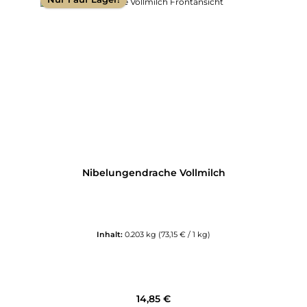
Nibelungendrache Vollmilch
Inhalt:
0.203 kg
(73,15 € / 1 kg)
Regulärer Preis:
14,85 €