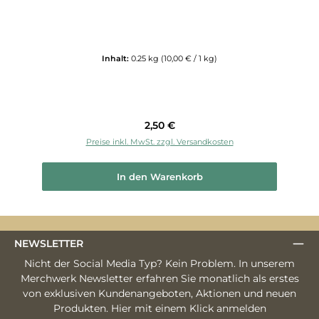
Inhalt:
0.25 kg
(10,00 € / 1 kg)
Regulärer Preis:
2,50 €
Preise inkl. MwSt. zzgl. Versandkosten
In den Warenkorb
NEWSLETTER
Nicht der Social Media Typ? Kein Problem. In unserem
Merchwerk Newsletter erfahren Sie monatlich als erstes
von exklusiven Kundenangeboten, Aktionen und neuen
Produkten. Hier mit einem Klick anmelden