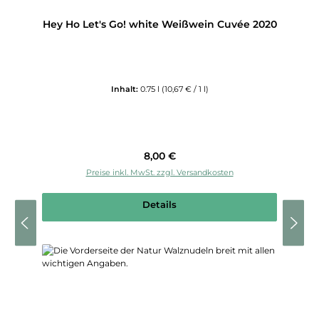
Hey Ho Let's Go! white Weißwein Cuvée 2020
Inhalt:
0.75 l
(10,67 € / 1 l)
Regulärer Preis:
8,00 €
Preise inkl. MwSt. zzgl. Versandkosten
Details