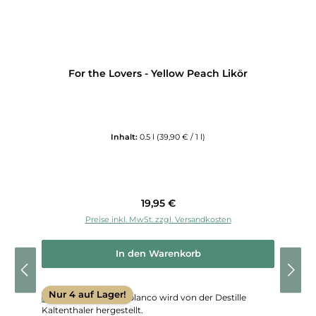
For the Lovers - Yellow Peach Likör
Inhalt:
0.5 l
(39,90 € / 1 l)
Regulärer Preis:
19,95 €
Preise inkl. MwSt. zzgl. Versandkosten
In den Warenkorb
Nur 4 auf Lager!