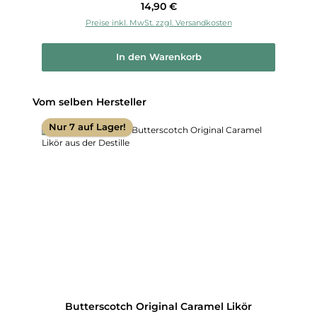
Regulärer Preis:
14,90 €
Preise inkl. MwSt. zzgl. Versandkosten
In den Warenkorb
Produktgalerie überspringen
Vom selben Hersteller
Nur 7 auf Lager!
Butterscotch Original Caramel Likör