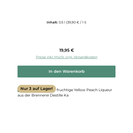
Inhalt:
0.5 l
(39,90 € / 1 l)
Regulärer Preis:
19,95 €
Preise inkl. MwSt. zzgl. Versandkosten
In den Warenkorb
Nur 3 auf Lager!