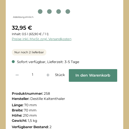
Abbildung ähnlich
32,95 €
Inhalt:
0.5 l
(65,90 € / 1 l)
Preise inkl. MwSt. zzgl. Versandkosten
Nur noch 2 lieferbar
Sofort verfügbar, Lieferzeit: 3-5 Tage
Produkt Anzahl: Gib den gewünschten Wert ein oder benutze die Schaltflächen
Stück
In den Warenkorb
Produktnummer:
258
Hersteller:
Destille Kaltenthaler
Länge:
70 mm
Breite:
70 mm
Höhe:
210 mm
Gewicht:
1,5 kg
Verfügbarer Bestand:
2