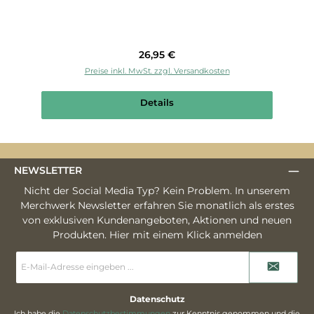
Regulärer Preis:
26,95 €
Preise inkl. MwSt. zzgl. Versandkosten
Details
NEWSLETTER
Nicht der Social Media Typ? Kein Problem. In unserem
Merchwerk Newsletter erfahren Sie monatlich als erstes
von exklusiven Kundenangeboten, Aktionen und neuen
Produkten. Hier mit einem Klick anmelden
E-
Mail-
Adresse
*
Datenschutz
Ich habe die
Datenschutzbestimmungen
zur Kenntnis genommen und die