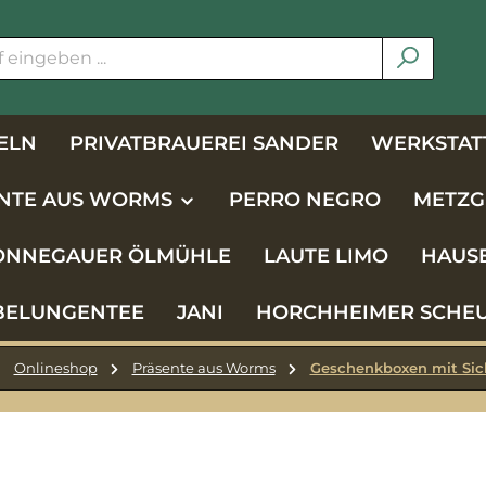
ELN
PRIVATBRAUEREI SANDER
WERKSTATT
NTE AUS WORMS
PERRO NEGRO
METZG
NNEGAUER ÖLMÜHLE
LAUTE LIMO
HAUS
BELUNGENTEE
JANI
HORCHHEIMER SCHE
Onlineshop
Präsente aus Worms
Geschenkboxen mit Sic