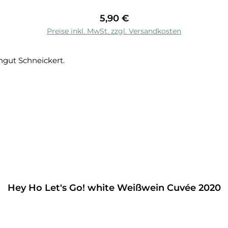
Regulärer Preis:
5,90 €
Preise inkl. MwSt. zzgl. Versandkosten
Hey Ho Let's Go! white Weißwein Cuvée 2020