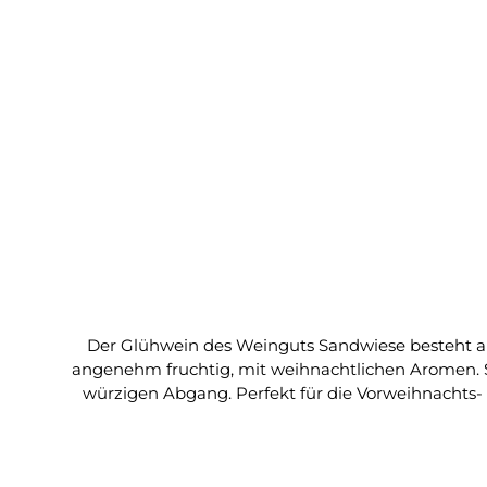
Der Glühwein des Weinguts Sandwiese besteht au
angenehm fruchtig, mit weihnachtlichen Aromen.
würzigen Abgang. Perfekt für die Vorweihnachts- 
Passend, um den Abend ausklingen zu lassen. Zutaten: Sulfite, Zucker und Glühweinaromen Hinweis: Bei einer Bestellung von alkoholischen Getränken bestätigt
der Kunde mit Absend