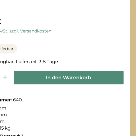
€
MwSt. zzgl. Versandkosten
eferbar
ügbar, Lieferzeit: 3-5 Tage
 Gib den gewünschten Wert ein oder benutze die Schaltflächen um die Anza
In den Warenkorb
mmer:
640
 mm
 mm
mm
15 kg