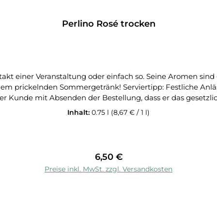
Perlino Rosé trocken
uftakt einer Veranstaltung oder einfach so. Seine Aromen s
iertipp: Festliche Anlässe, gekühlt servieren. Hinweis: Bei einer Bestellung
r Kunde mit Absenden der Bestellung, dass er das gesetzlich
Inhalt:
0.75 l
(8,67 € / 1 l)
Regulärer Preis:
6,50 €
In den Warenkorb
Preise inkl. MwSt. zzgl. Versandkosten