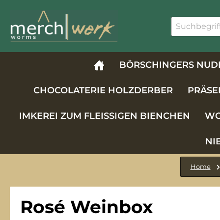
m Hauptinhalt springen
Zur Suche springen
Zur Hauptnavigation springen
BÖRSCHINGERS NUD
CHOCOLATERIE HOLZDERBER
PRÄSE
IMKEREI ZUM FLEISSIGEN BIENCHEN
WO
NI
Home
Rosé Weinbox