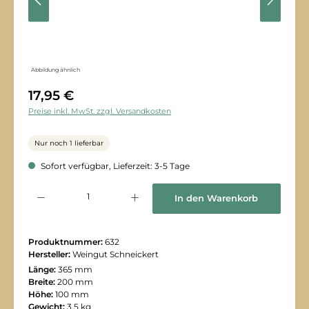
Abbildung ähnlich
17,95 €
Preise inkl. MwSt. zzgl. Versandkosten
Nur noch 1 lieferbar
Sofort verfügbar, Lieferzeit: 3-5 Tage
Produkt Anzahl: Gib den gewünschten Wert ein oder benutze die Schaltflächen
In den Warenkorb
Produktnummer:
632
Hersteller:
Weingut Schneickert
Länge:
365 mm
Breite:
200 mm
Höhe:
100 mm
Gewicht:
3,5 kg