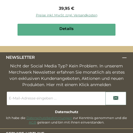
Regulärer Preis:
39,95 €
Preise inkl. MwSt. zzgl. Versandkosten
Details
NEWSLETTER
Nicht der Social Media Typ? Kein Problem. In unserem
Merchwerk Newsletter erfahren Sie monatlich als erstes
von exklusiven Kundenangeboten, Aktionen und neuen
Produkten. Hier mit einem Klick anmelden
E-
Mail-
Adresse
*
Datenschutz
Ich habe die
Datenschutzbestimmungen
zur Kenntnis genommen und die
AGB
gelesen und bin mit ihnen einverstanden.