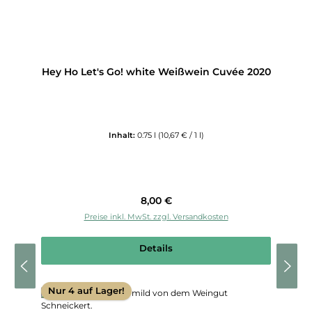
Hey Ho Let's Go! white Weißwein Cuvée 2020
Inhalt:
0.75 l
(10,67 € / 1 l)
Regulärer Preis:
8,00 €
Preise inkl. MwSt. zzgl. Versandkosten
Details
Nur 4 auf Lager!