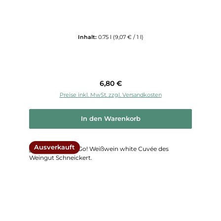
Inhalt:
0.75 l
(9,07 € / 1 l)
Regulärer Preis:
6,80 €
Preise inkl. MwSt. zzgl. Versandkosten
In den Warenkorb
Ausverkauft