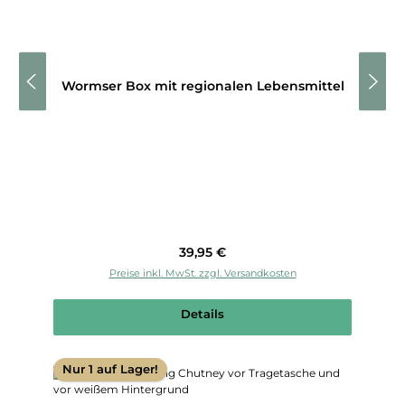
Wormser Box mit regionalen Lebensmittel
Regulärer Preis:
39,95 €
Preise inkl. MwSt. zzgl. Versandkosten
Details
Nur 1 auf Lager!