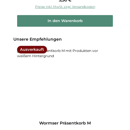
Preise inkl. MwSt. zzgl. Versandkosten
In den Warenkorb
Produktgalerie überspringen
Unsere Empfehlungen
Ausverkauft
Wormser Präsentkorb M