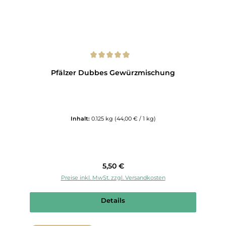
Durchschnittliche Bewertung von 5 von 5 Sternen
Pfälzer Dubbes Gewürzmischung
Inhalt:
0.125 kg
(44,00 € / 1 kg)
Regulärer Preis:
5,50 €
Preise inkl. MwSt. zzgl. Versandkosten
Details