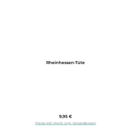
Rheinhessen-Tüte
Regulärer Preis:
9,95 €
Preise inkl. MwSt. zzgl. Versandkosten