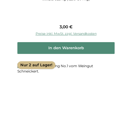
Regulärer Preis:
3,00 €
Preise inkl. MwSt. zzgl. Versandkosten
In den Warenkorb
Nur 2 auf Lager!