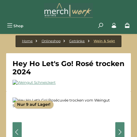
Zum Hauptinhalt springen
Shop
Home
Onlineshop
Getränke
Wein & Sekt
Hey Ho Let's Go! Rosé trocken
2024
Bildergalerie überspringen
Nur 9 auf Lager!