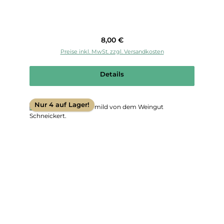
Regulärer Preis:
8,00 €
Preise inkl. MwSt. zzgl. Versandkosten
Details
Nur 4 auf Lager!