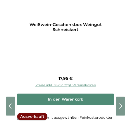
Weißwein-Geschenkbox Weingut
Schneickert
Regulärer Preis:
17,95 €
Preise inkl. MwSt. zzgl. Versandkosten
In den Warenkorb
Ausverkauft