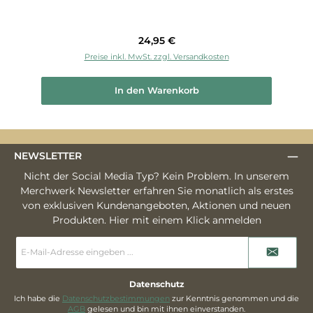
Regulärer Preis:
24,95 €
Preise inkl. MwSt. zzgl. Versandkosten
In den Warenkorb
NEWSLETTER
Nicht der Social Media Typ? Kein Problem. In unserem
Merchwerk Newsletter erfahren Sie monatlich als erstes
von exklusiven Kundenangeboten, Aktionen und neuen
Produkten. Hier mit einem Klick anmelden
E-
Mail-
Adresse
*
Datenschutz
Ich habe die
Datenschutzbestimmungen
zur Kenntnis genommen und die
AGB
gelesen und bin mit ihnen einverstanden.