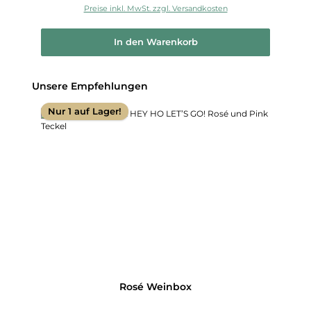
Preise inkl. MwSt. zzgl. Versandkosten
In den Warenkorb
Produktgalerie überspringen
Unsere Empfehlungen
Nur 1 auf Lager!
Rosé Weinbox