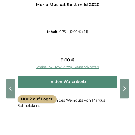
Morio Muskat Sekt mild 2020
Inhalt:
0.75 l
(12,00 € / 1 l)
Regulärer Preis:
9,00 €
Preise inkl. MwSt. zzgl. Versandkosten
In den Warenkorb
Nur 2 auf Lager!