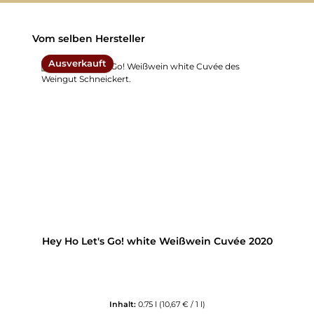
Produktgalerie überspringen
Vom selben Hersteller
Ausverkauft
Hey Ho Let's Go! white Weißwein Cuvée 2020
Inhalt:
0.75 l
(10,67 € / 1 l)