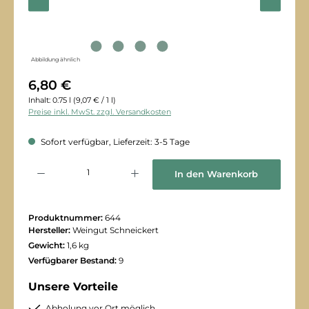
Abbildung ähnlich
6,80 €
Inhalt:
0.75 l
(9,07 € / 1 l)
Preise inkl. MwSt. zzgl. Versandkosten
Sofort verfügbar, Lieferzeit: 3-5 Tage
Produkt Anzahl: Gib den gewünschten Wert ein oder benutze die Schaltflächen
In den Warenkorb
Produktnummer:
644
Hersteller:
Weingut Schneickert
Gewicht:
1,6 kg
Verfügbarer Bestand:
9
Unsere Vorteile
Abholung vor Ort möglich