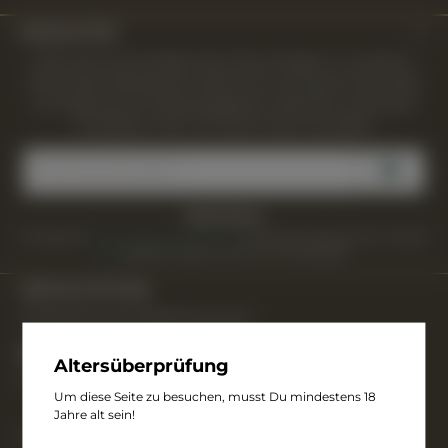
NEWSLETTER
Nicht der Social Media Typ? Kein Problem. In unserem
Merchwerk Newsletter erfahren Sie monatlich als erstes
von exklusiven Kundenangeboten, Aktionen und neuen
Produkten. Hier mit einem Klick anmelden
E-
Mail-
Adresse
*
Datenschutz
Ich habe die
Datenschutzbestimmungen
zur Kenntnis genommen und die
AGB
gelesen und bin mit ihnen einverstanden.
SERVICE-HOTLINE
Unterstützung und Beratung unter:
06241 - 953-281
Altersüberprüfung
Mo-Do, 08:00 - 16:00 Uhr, Fr, 08:00 - 12:00 Uhr
Um diese Seite zu besuchen, musst Du mindestens 18
Jahre alt sein!
Oder über unser
Kontaktformular
.