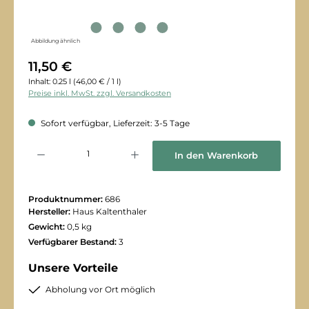
Abbildung ähnlich
11,50 €
Inhalt:
0.25 l
(46,00 € / 1 l)
Preise inkl. MwSt. zzgl. Versandkosten
Sofort verfügbar, Lieferzeit: 3-5 Tage
Produkt Anzahl: Gib den gewünschten Wert ein oder benutze die Schaltflächen
In den Warenkorb
Produktnummer:
686
Hersteller:
Haus Kaltenthaler
Gewicht:
0,5 kg
Verfügbarer Bestand:
3
Unsere Vorteile
Abholung vor Ort möglich