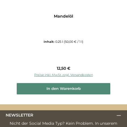
Mandelöl
Inhalt:
0.25 l
(50,00 € / 1 l)
Regulärer Preis:
12,50 €
Preise inkl. MwSt. zzgl. Versandkosten
In den Warenkorb
NEWSLETTER
Nicht der Social Media Typ? Kein Problem. In unserem