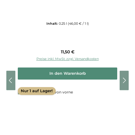
Inhalt:
0.25 l
(46,00 € / 1 l)
Regulärer Preis:
11,50 €
Preise inkl. MwSt. zzgl. Versandkosten
In den Warenkorb
Nur 1 auf Lager!