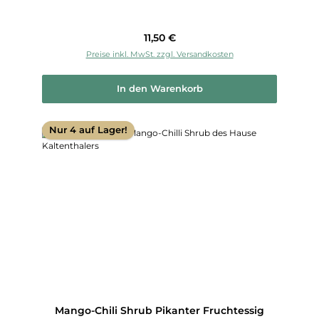
Regulärer Preis:
11,50 €
Preise inkl. MwSt. zzgl. Versandkosten
In den Warenkorb
Nur 4 auf Lager!
Mango-Chili Shrub Pikanter Fruchtessig