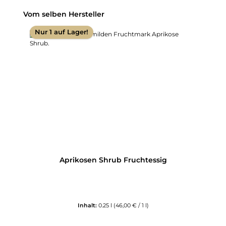
Produktgalerie überspringen
Vom selben Hersteller
Nur 1 auf Lager!
Aprikosen Shrub Fruchtessig
Inhalt:
0.25 l
(46,00 € / 1 l)