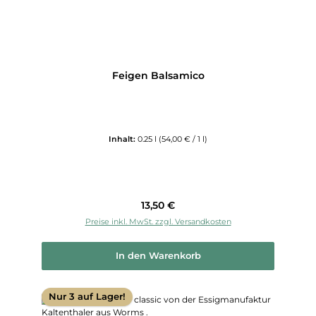
Feigen Balsamico
Inhalt:
0.25 l
(54,00 € / 1 l)
Regulärer Preis:
13,50 €
Preise inkl. MwSt. zzgl. Versandkosten
In den Warenkorb
Nur 3 auf Lager!