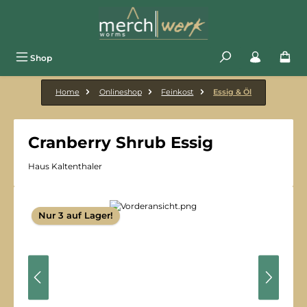
Zum Hauptinhalt springen
Shop
Home
Onlineshop
Feinkost
Essig & Öl
Cranberry Shrub Essig
Haus Kaltenthaler
Bildergalerie überspringen
Nur 3 auf Lager!