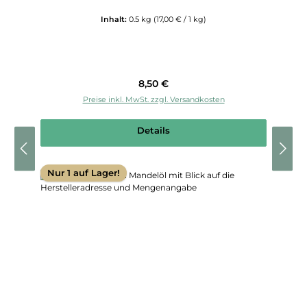
Inhalt:
0.5 kg
(17,00 € / 1 kg)
Regulärer Preis:
8,50 €
Preise inkl. MwSt. zzgl. Versandkosten
Details
Nur 1 auf Lager!