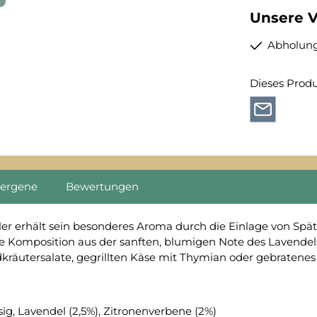
Unsere V
Abholung
Dieses Prod
lergene
Bewertungen
r erhält sein besonderes Aroma durch die Einlage von Spä
e Komposition aus der sanften, blumigen Note des Lavendels
räutersalate, gegrillten Käse mit Thymian oder gebratenes G
ig, Lavendel (2,5%), Zitronenverbene (2%)