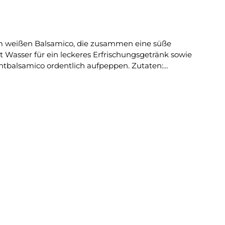
nem weißen Balsamico, die zusammen eine süße
 Wasser für ein leckeres Erfrischungsgetränk sowie
amico ordentlich aufpeppen. Zutaten:
ohrohrzucker, Apfelessig, Antioxidationsmittel:
eutsches Erzeugnis Vor dem
t sehr gut über Desserts oder Salaten, um das Geschmacksprofil zu vertiefen.