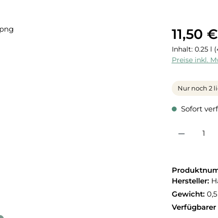
11,50 €
Inhalt:
0.25 l
(
Preise inkl. 
Nur noch 2 l
Sofort verf
Produkt Anzahl:
Produktnu
Hersteller:
H
Gewicht:
0,5
Verfügbarer