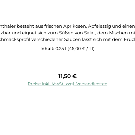
thaler besteht aus frischen Aprikosen, Apfelessig und ei
utzbar und eignet sich zum Süßen von Salat, dem Mischen mit
acksprofil verschiedener Saucen lässt sich mit dem Fruchtbals
Balsamico (eingedickter Traubenmost und Weinessig 25%), R
Inhalt:
0.25 l
(46,00 € / 1 l)
ist vielseitig anwendbar und nur von ihrer Kreativität eingeschränkt. D
Öffnen schütteln Nach dem Öffnen gekühlt aufbewahren Tipp: Funktionier
Regulärer Preis:
11,50 €
In den Warenkorb
Preise inkl. MwSt. zzgl. Versandkosten