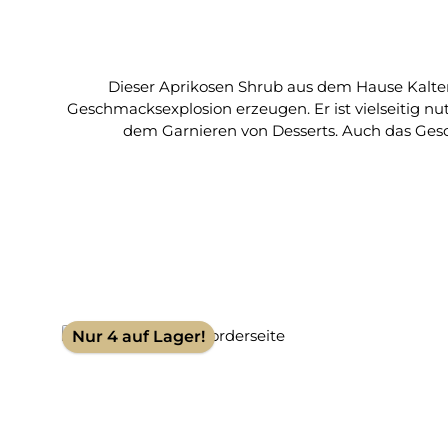
Dieser Aprikosen Shrub aus dem Hause Kalten
Geschmacksexplosion erzeugen. Er ist vielseitig n
dem Garnieren von Desserts. Auch das Geschm
Essigzubereitung: Aprikosenmark (44%), weißer 
Ascorbinsäure. 3% Säure; Histamiengehalt <0,25mg/L Der Shrub 
Nur 4 auf Lager!