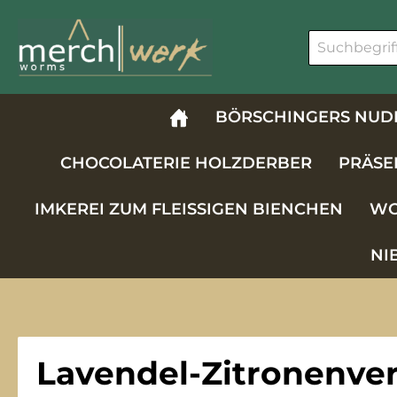
m Hauptinhalt springen
Zur Suche springen
Zur Hauptnavigation springen
BÖRSCHINGERS NUD
CHOCOLATERIE HOLZDERBER
PRÄSE
IMKEREI ZUM FLEISSIGEN BIENCHEN
WO
NI
Lavendel-Zitronenve