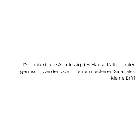
Der naturtrübe Apfelessig des Hause Kaltenthaler
gemischt werden oder in einem leckeren Salat als die Basis eines Dressings. Zutaten: Apfelessig naturtrüb T
kleine Erfr