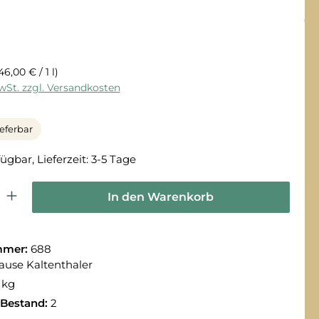
46,00 € / 1 l)
MwSt. zzgl. Versandkosten
ieferbar
ügbar, Lieferzeit: 3-5 Tage
 Gib den gewünschten Wert ein oder benutze die Schaltflächen um die Anza
In den Warenkorb
mmer:
688
ause Kaltenthaler
 kg
 Bestand:
2