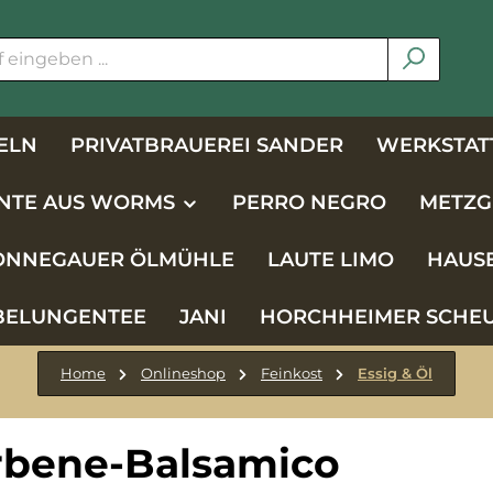
ELN
PRIVATBRAUEREI SANDER
WERKSTATT
NTE AUS WORMS
PERRO NEGRO
METZG
NNEGAUER ÖLMÜHLE
LAUTE LIMO
HAUS
BELUNGENTEE
JANI
HORCHHEIMER SCHE
Home
Onlineshop
Feinkost
Essig & Öl
rbene-Balsamico