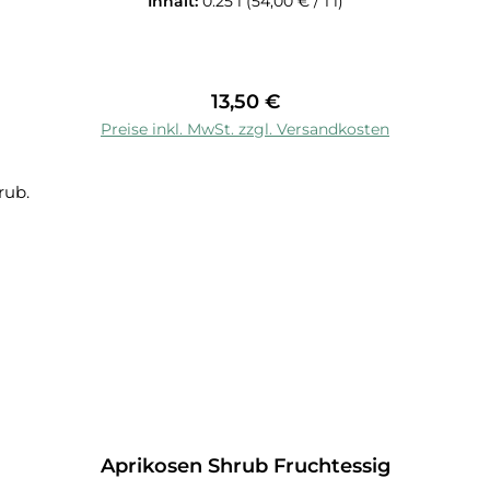
Inhalt:
0.25 l
(54,00 € / 1 l)
Regulärer Preis:
13,50 €
In den Warenkorb
Preise inkl. MwSt. zzgl. Versandkosten
Aprikosen Shrub Fruchtessig