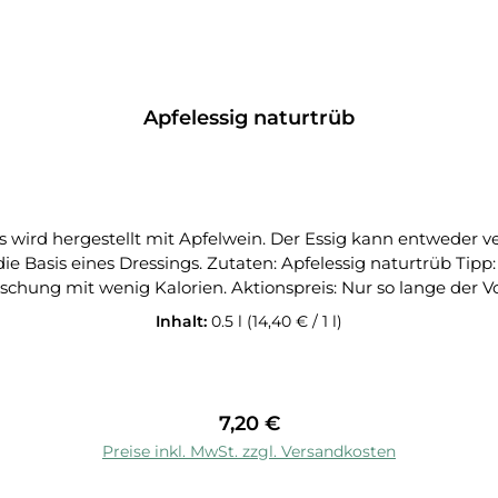
Apfelessig naturtrüb
s wird hergestellt mit Apfelwein. Der Essig kann entweder
ipp: Einfach mal verdünnt mit Wasser mischen für eine
ischung mit wenig Kalorien. Aktionspreis: Nur so lange der Vo
Inhalt:
0.5 l
(14,40 € / 1 l)
Regulärer Preis:
7,20 €
In den Warenkorb
Preise inkl. MwSt. zzgl. Versandkosten